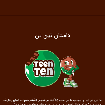
داستان تین تن
ما تین تن ایم و اینجاییم تا هر لحظه زندگیت رو هیجان انگیزتر کنیم! به دنیای رنگارنگ
و جادویی تین تن خوش اومدی! دنیایی پر از دراژه های خوشمزه و هیجان انگیز.