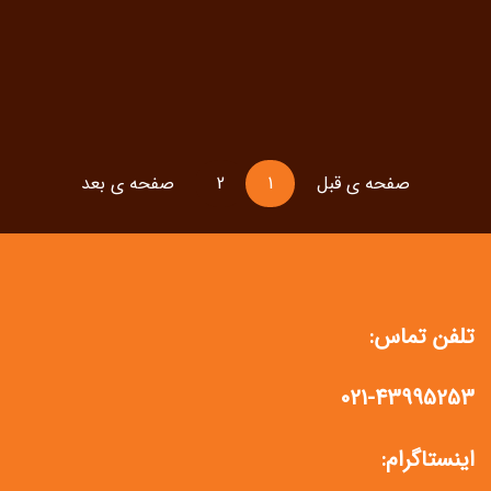
صفحه ی قبل
1
2
صفحه ی بعد
تلفن تماس:
021-43995253
اینستاگرام: