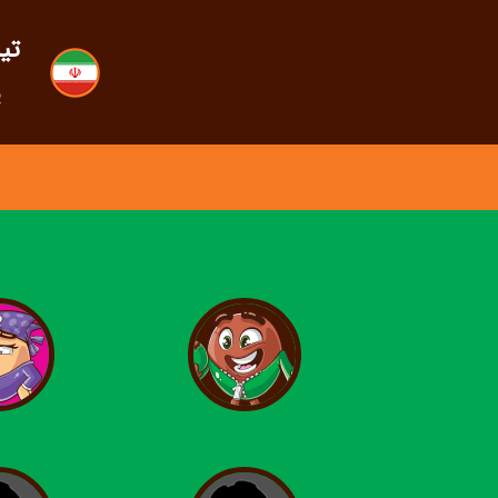
تی
زبان خود را انتخا
پ
شما اینجا هستید:
خانه
تین تن