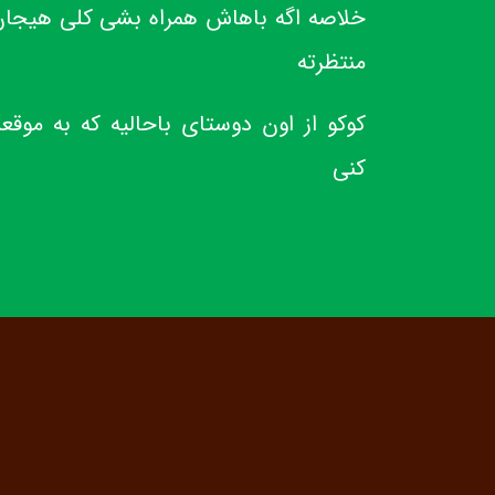
خلاصه اگه باهاش همراه بشی کلی هیجان
منتظرته
کوکو از اون دوستای باحالیه که به م
کنی