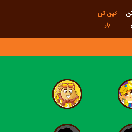
ن
تین تن
بار