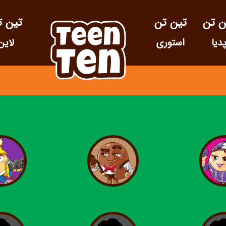
ن تن
تین تن
تین ت
ب کنید
دیا
استوری
لاین